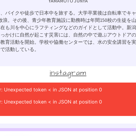
YAMAMOTO JUNYA
、バイクや徒歩で日本中を旅する。大学卒業後は自転車でキャ
放浪。その後、青少年教育施設に勤務時は年間150校の生徒を
現在も川を中心にラフティングなどのガイドとして活動中。新
きっかけに自然が起こす災害には、自然の中で遊ぶアウトドア
災教育活動を開始。学校や協働センターでは、水の安全講習を
場で活動している。
instagram
r: Unexpected token < in JSON at position 0
r: Unexpected token < in JSON at position 0