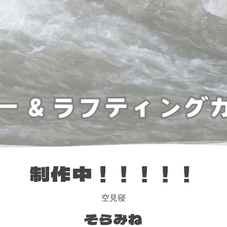
制作中！！！！！
空見寝
そらみね