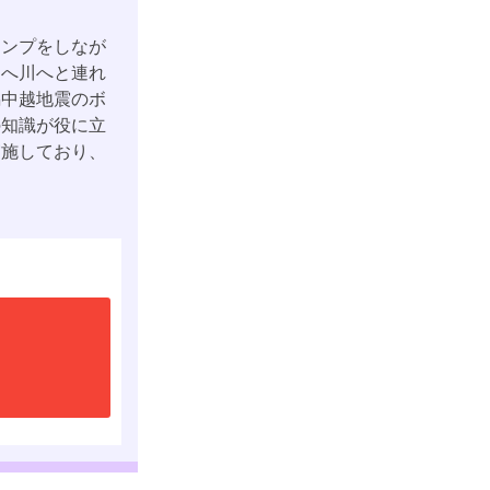
ンプをしなが
山へ川へと連れ
潟中越地震のボ
の知識が役に立
実施しており、