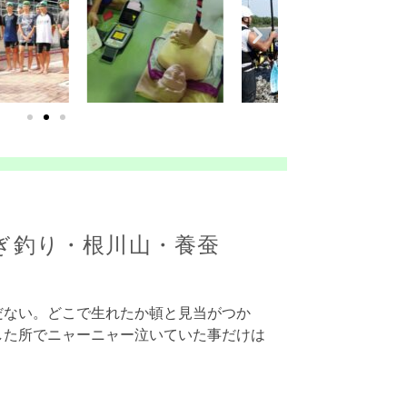
ぎ釣り・根川山・養蚕
だない。どこで生れたか頓と見当がつか
した所でニャーニャー泣いていた事だけは